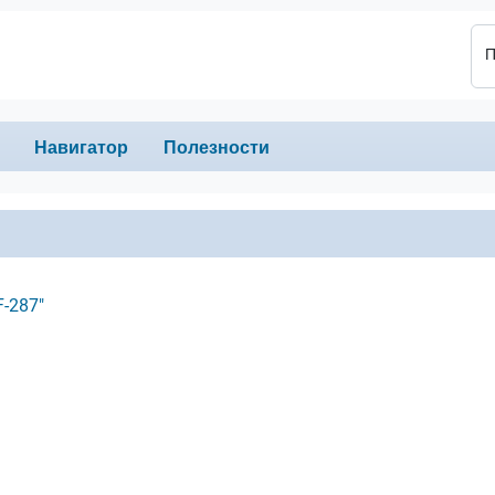
П
Навигатор
Полезности
-287"