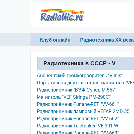
Перейти к основному содержанию
Primary links
Клуб онлайн
Радиотехника ХХ века
Радиотехника в СССР - V
Абонентский громкоговоритель "Vilnis"
Портативная двухкассетная магнитола "VEF
Радиоприемник "ВЭФ Супер М-557"
Магнитола "VEF Siringa РМ-290С"
Радиоприёмник Punane-RET "VV-661"
Радиоприемник ламповый VEFAR 2MD-35
Радиоприёмник Punane-RET "VV-662"
Радиоприемник Telefunken VE-301 W
Радиоприёмник Punane-RET "VV-663"