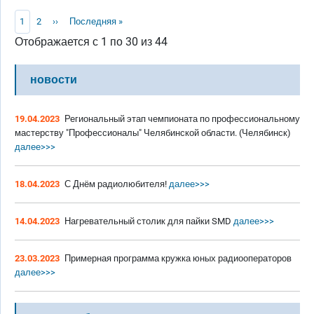
Нумерация страниц
Текущая страница
Page
Следующая страница
Последняя страница
1
2
››
Последняя »
Отображается с 1 по 30 из 44
новости
19.04.2023
Региональный этап чемпионата по профессиональному
мастерству "Профессионалы" Челябинской области. (Челябинск)
далее>>>
18.04.2023
С Днём радиолюбителя!
далее>>>
14.04.2023
Нагревательный столик для пайки SMD
далее>>>
23.03.2023
Примерная программа кружка юных радиооператоров
далее>>>