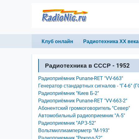
Перейти к основному содержанию
Primary links
Клуб онлайн
Радиотехника ХХ века
Радиотехника в СССР - 1952
Радиоприёмник Punane-RET "VV-663"
Генератор стандартных сигналов - "Г4-6" (
Радиоприёмник "Киев Б-2"
Радиоприёмник Punane-RET "VV-663-2"
Абонентский громкоговоритель "Север"
Автомобильный радиоприемник "А-5"
Радиоприемник "АРЗ-52"
Вольтмиллиамперметр "М-193"
Радиоприемник "Рекорд-52"