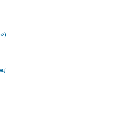
52)
ец"