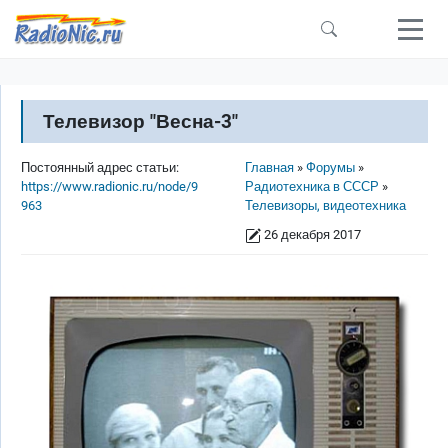
Перейти к основному содержанию
Телевизор "Весна-3"
Строка навигации
Постоянный адрес статьи:
Главная
Форумы
https://www.radionic.ru/node/9
Радиотехника в СССР
963
Телевизоры, видеотехника
26 декабря 2017