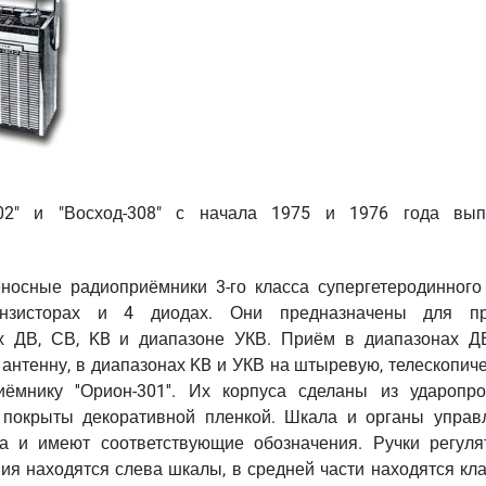
02" и "Восход-308" с начала 1975 и 1976 года вып
ереносные радиоприёмники 3-го класса супергетеродинного
нзисторах и 4 диодах. Они предназначены для п
х ДВ, СВ, KB и диапазоне УКВ. Приём в диапазонах Д
антенну, в диапазонах KB и УКВ на штыревую, телескопиче
ёмнику ''Орион-301''. Их корпуса сделаны из ударопро
 покрыты декоративной пленкой. Шкала и органы управ
а и имеют соответствующие обозначения. Ручки регуля
ия находятся слева шкалы, в средней части находятся кл