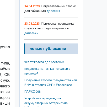
14.04.2023
Нагревательный столик
для пайки SMD
далее>>>
23.03.2023
Примерная программа
кружка юных радиооператоров
далее>>>
ускал
новые публикации
хелат железа для растений
 типа,
риёма
подсветка натяжных потолков в
прихожей
В, СВ
скую.
Получение второго гражданства или
ВНЖ в странах СНГ и Евросоюзе
чного
ления
ПАРКС 008
торов
Устройство зарядное для
авиши
аккумуляторных батарей типа