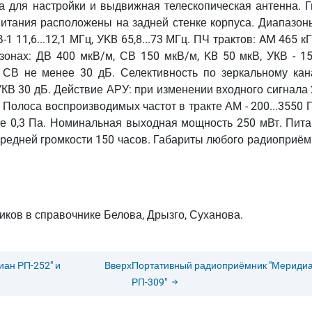
а для настройки и выдвижная телескопическая антенна. Г
итания расположены на задней стенке корпуса. Диапазоны
 КВ-1 11,6...12,1 МГц, УKB 65,8...73 МГц. ПЧ трактов: AM 465 к
азонах: ДВ 400 мкВ/м, СВ 150 мкВ/м, KB 50 мкВ, УКВ - 15
, СВ не менее 30 дБ. Селективность по зеркальному кан
 УКВ 30 дБ. Действие АРУ: при изменении входного сигнала
Полоса воспроизводимых частот в тракте АМ - 200...3550 
ние 0,3 Па. Номинальная выходная мощность 250 мВт. Пита
средней громкости 150 часов. Габариты любого радиоприём
ков в справочнике Белова, Дрызго, Суханова.
ан РП-252" и
Вверх
Портативный радиоприёмник "Мериди
РП-309"