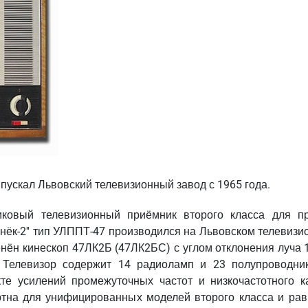
пускал Львовский телевизионный завод с 1965 года.
иковый телевизионный приёмник второго класса для п
онёк-2'' тип УЛППТ-47 производился на Львовском телевиз
енён кинескоп 47ЛК2Б (47ЛК2БС) с углом отклонения луча 
 Телевизор содержит 14 радиоламп и 23 полупроводни
те усилений промежуточных частот и низкочастотного к
артна для унифицированных моделей второго класса и рав