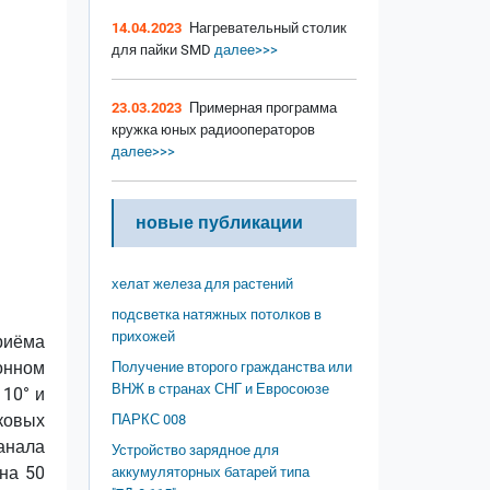
14.04.2023
Нагревательный столик
для пайки SMD
далее>>>
23.03.2023
Примерная программа
кружка юных радиооператоров
далее>>>
новые публикации
хелат железа для растений
подсветка натяжных потолков в
прихожей
риёма
ионном
Получение второго гражданства или
ВНЖ в странах СНГ и Евросоюзе
110° и
ковых
ПАРКС 008
анала
Устройство зарядное для
на 50
аккумуляторных батарей типа