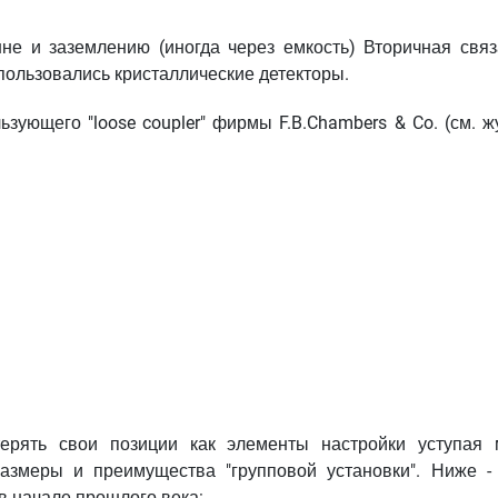
не и заземлению (иногда через емкость) Вторичная связ
спользовались кристаллические детекторы.
зующего "loose coupler" фирмы F.B.Chambers & Co. (см. ж
терять свои позиции как элементы настройки уступая 
азмеры и преимущества "групповой установки". Ниже -
 в начале прошлого века: