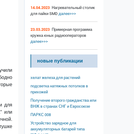
14.04.2023
Нагревательный столик
для пайки SMD
далее>>>
23.03.2023
Примерная программа
кружка юных радиооператоров
далее>>>
новые публикации
учили
бодно
хелат железа для растений
торые
подсветка натяжных потолков в
прихожей
Получение второго гражданства или
и для
ВНЖ в странах СНГ и Евросоюзе
" или
ПАРКС 008
чной.
Устройство зарядное для
тушке
аккумуляторных батарей типа