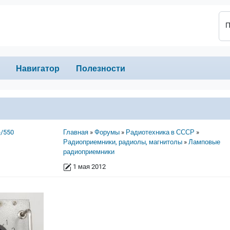
П
Навигатор
Полезности
Строка навигации
e/550
Главная
Форумы
Радиотехника в СССР
Радиоприемники, радиолы, магнитолы
Ламповые
радиоприемники
1 мая 2012