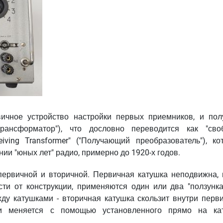
вичное устройство настройки первых приемников, и пол
трансформатор"), что дословно переводится как "сво
iving Transformer" ("Получающий преобразователь"), ко
ии "юных лет" радио, примерно до 1920-х годов.
: первичной и вторичной. Первичная катушка неподвижна, 
сти от конструкции, применяются один или два "ползунка
ду катушками - вторичная катушка скользит внутри перви
ки меняется с помощью установленного прямо на ка