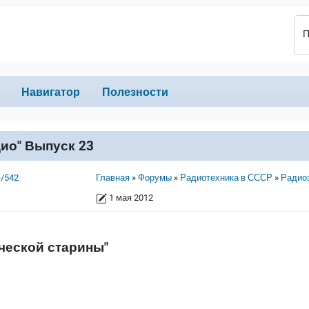
П
Навигатор
Полезности
дио" Выпуск 23
Строка навигации
e/542
Главная
Форумы
Радиотехника в СССР
Радио
1 мая 2012
ческой старины"