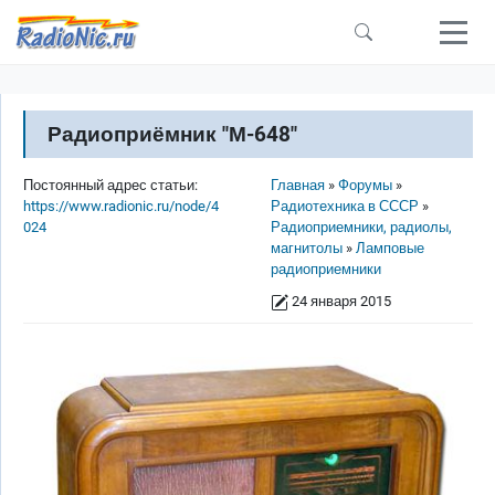
Перейти к основному содержанию
Радиоприёмник "М-648"
Строка навигации
Постоянный адрес статьи:
Главная
Форумы
https://www.radionic.ru/node/4
Радиотехника в СССР
024
Радиоприемники, радиолы,
магнитолы
Ламповые
радиоприемники
24 января 2015