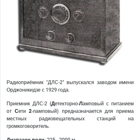
Радиоприёмник "ДЛС-2" выпускался заводом имени
Орджоникидзе с 1929 года.
Приемник ДЛС-2 (
Д
етекторно-
Л
амповый с питанием
от
С
ети
2
-ламповый) предназначается для приема
местных радиовещательных станций на
громкоговоритель.
Диапазон волн
: 225 - 2000 м.