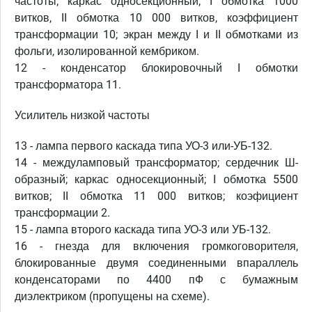
частоты; каркас односекционный; I обмотка 1000
витков, II обмотка 10 000 витков, коэффициент
трансформации 10; экран между I и II обмотками из
фольги, изолированной кембриком.
12 - конденсатор блокировочный I обмотки
трансформатора 11.
Усилитель низкой частоты
13 - лампа первого каскада типа УО-3 или-УБ-132.
14 - междуламповый трансформатор; сердечник Ш-
образный; каркас односекционный; I обмотка 5500
витков; II обмотка 11 000 витков; коэфициент
трансформации 2.
15 - лампа второго каскада типа УО-3 или УБ-132.
16 - гнезда для включения громкоговорителя,
блокированные двумя соединенными впараллель
конденсаторами по 4400 пФ с бумажным
диэлектриком (пропущены на схеме).