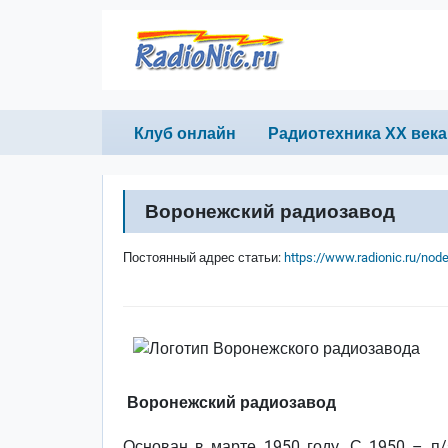
Перейти к основному содержанию
Primary links
Клуб онлайн
Радиотехника ХХ века
Воронежский радиозавод
Постоянный адрес статьи:
https://www.radionic.ru/nod
Воронежский радиозавод
Основан в марте 1950 году. С 1950 – п/