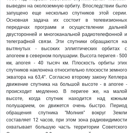
выведен на околоземную орбиту. Впоследствии было
запущено еще несколько спутников этой серии.
Основная задача их состоит в телевизионных
передачах программ и осуществлении дальней
двусторонней и многоканальной радиотелефонной и
телеграфной связи. Эти спутники обращаются на
вытянутых - высоких эллиптических орбитах с
апогеем в северном полушарии. Высота перигея - 500
км, апогея - 40 тысяч км. Плоскость орбиты этих
спутников наклонена относительно плоскости земного
экватора на 63,4°. Согласно второму закону Кеплера
движение спутника на большой высоте - в апогее -
происходит медленно. В перигее же, на малой
высоте, когда спутник находится над южным
полушарием, он движется очень быстро. Период
обращения спутника "Молния" вокруг Земли
составляет 12 часов, при этом зона радиовидимости
охватывает большую часть территории Советского