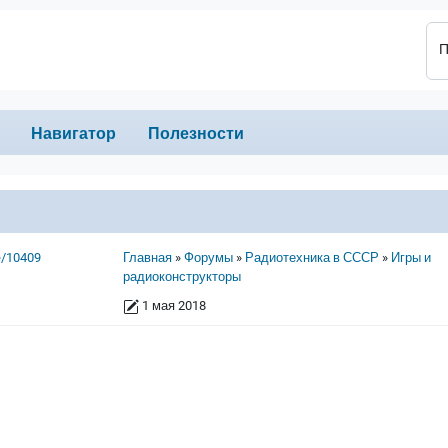
П
Навигатор
Полезности
Строка навигации
e/10409
Главная
Форумы
Радиотехника в СССР
Игры и
радиоконструкторы
1 мая 2018