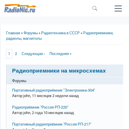
Перейти к основному содержанию
Строка навигации
Главная
Форумы
Радиотехника в СССР
Радиоприемники,
радиолы, магнитолы
Нумерация страниц
Текущая страница
Page
Следующая страница
Последняя страница
1
2
Следующая ›
Последняя »
Радиоприемники на микросхемах
Форумы
Обычная тема
Портативный радиоприёмник "Электроника-304"
Автор
john
, 11 месяцев 2 недели назад
Обычная тема
Радиоприёмник "Россия РП-220"
Автор
john
, 2 года 10 месяцев назад
Обычная тема
Портативный радиоприёмник "Россия РП-217"