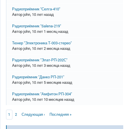
Обычная тема
Радиоприёмник "Селга-410"
Автор
john
, 10 лет назад
Обычная тема
Радиоприёмник "Salena-219"
Автор
john
, 10 лет 1 месяц назад
Обычная тема
Тюнер "Электроника Т-003-стерео"
Автор
john
, 10 лет 2 месяца назад
Обычная тема
Радиоприёмник "Элат-РП-202С"
Автор
john
, 10 лет 3 месяца назад
Обычная тема
Радиориёмник "Данко РП-201"
Автор
john
, 10 лет 5 месяцев назад
Обычная тема
Радиоприёмник "Амфитон РП-304"
Автор
john
, 10 лет 10 месяцев назад
Нумерация страниц
Текущая страница
Page
Следующая страница
Последняя страница
1
2
Следующая ›
Последняя »