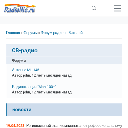
Перейти к основному содержанию
Строка навигации
Главная
Форумы
Форум радиолюбителей
CB-радио
Форумы
Обычная тема
Антенна ML 145
Автор
john
, 12 лет 9 месяцев назад
Обычная тема
Радиостанция "Alan-100+"
Автор
john
, 12 лет 9 месяцев назад
новости
19.04.2023
Региональный этап чемпионата по профессиональному